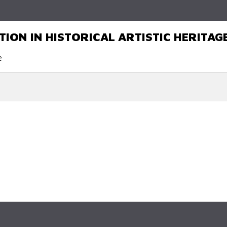
Skip to
main
content
TION IN HISTORICAL ARTISTIC HERITAG
e