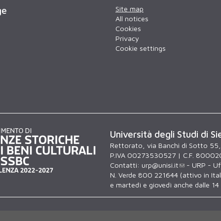
Site map
ge
All notices
Cookies
Privacy
Cookie settings
Università degli Studi di Si
Rettorato, via Banchi di Sotto 55
P.IVA 00273530527 | C.F. 80002
Contatti:
urp@unisi.it
- URP - Uff
N. Verde 800 221644 (attivo in Itali
e martedì e giovedì anche dalle 14 